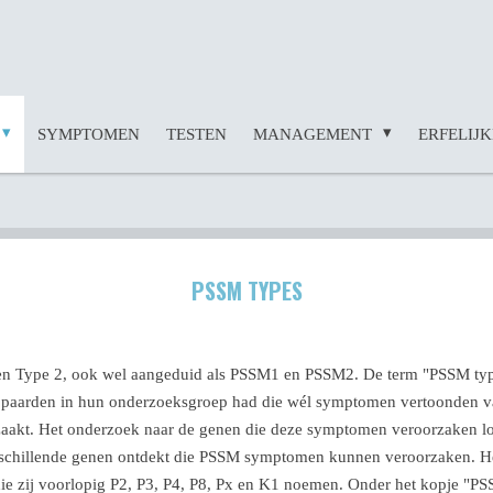
SYMPTOMEN
TESTEN
MANAGEMENT
ERFELIJ
PSSM TYPES
n Type 2, ook wel aangeduid als PSSM1 en PSSM2. De term "PSSM type 2
paarden in hun onderzoeksgroep had die wél symptomen vertoonden van
akt. Het onderzoek naar de genen die deze symptomen veroorzaken loopt
erschillende genen ontdekt die PSSM symptomen kunnen veroorzaken. H
d die zij voorlopig P2, P3, P4, P8, Px en K1 noemen. Onder het kopje 