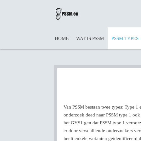
Ga
direct
naar
de
hoofdinhoud
HOME
WAT IS PSSM
PSSM TYPES
Van PSSM bestaan twee types: Type 1 e
onderzoek deed naar PSSM type 1 ook 
het GYS1 gen dat PSSM type 1 veroorza
er door verschillende onderzoekers v
heeft enkele varianten geïdentificeer