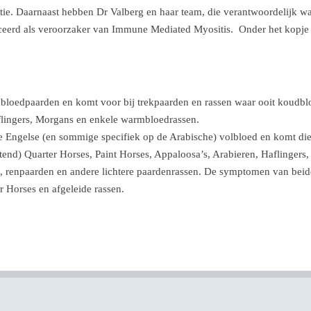
atie. Daarnaast hebben Dr Valberg en haar team, die verantwoordelijk 
ceerd als veroorzaker van Immune Mediated Myositis. Onder het kopj
dbloedpaarden en komt voor bij trekpaarden en rassen waar ooit koudblo
aflingers, Morgans en enkele warmbloedrassen.
 de Engelse (en sommige specifiek op de Arabische) volbloed en komt di
uitend) Quarter Horses, Paint Horses, Appaloosa’s, Arabieren, Haflingers
 renpaarden en andere lichtere paardenrassen. De symptomen van beide 
Horses en afgeleide rassen.