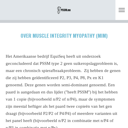
Ga
direct
naar
de
OVER MUSCLE INTEGRITY MYOPATHY (MIM)
hoofdinhoud
Het Amerikaanse bedrijf EquiSeq heeft uit onderzoek
geconcludeerd dat PSSM type 2 geen suikeropslagprobleem is,
maar een chronisch spierafbraakprobleem. Zij hebben de genen
die zij hebben geïdentificeerd P2, P3, P4, P8, Px en K1
genoemd. Deze genen worden semi-dominant genoemd. Een
paard is aangedaan en dus lijder ("heeft PSSM") bij het hebben
van 1 copie (bijvoorbeeld n/P2 of n/P4), maar de symptomen
zijn meestal heftiger als het paard twee copieën van het gen
draagt (bijvoorbeeld P2/P2 of P4/P4) of meerdere varianten uit
het panel heeft (bijvoorbeeld n/P2 in combinatie met n/P4 of
n/P3 in combinatie met n/Px).