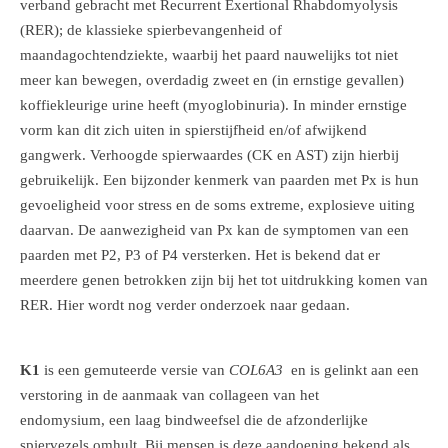
verband gebracht met Recurrent Exertional Rhabdomyolysis
(RER); de klassieke spierbevangenheid of
maandagochtendziekte, waarbij het paard nauwelijks tot niet
meer kan bewegen, overdadig zweet en (in ernstige gevallen)
koffiekleurige urine heeft (myoglobinuria). In minder ernstige
vorm kan dit zich uiten in spierstijfheid en/of afwijkend
gangwerk. Verhoogde spierwaardes (CK en AST) zijn hierbij
gebruikelijk. Een bijzonder kenmerk van paarden met Px is hun
gevoeligheid voor stress en de soms extreme, explosieve uiting
daarvan. De aanwezigheid van Px kan de symptomen van een
paarden met P2, P3 of P4 versterken. Het is bekend dat er
meerdere genen betrokken zijn bij het tot uitdrukking komen van
RER. Hier wordt nog verder onderzoek naar gedaan.
K1
is een gemuteerde versie van
COL6A3
en is gelinkt aan een
verstoring in de aanmaak van collageen van het
endomysium, een laag bindweefsel die de afzonderlijke
spiervezels omhult. Bij mensen is deze aandoening bekend als